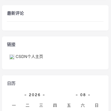
最新评论
链接
CSDN个人主页
日历
«
2026
»
«
08
»
一
二
三
四
五
六
日