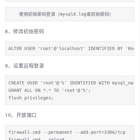
    使用初始密码登录（mysqld.log查初始密码）
8、修改初始密码
ALTER USER 'root'@'localhost' IDENTIFIED BY 'Root
9、设置远程登录
CREATE USER 'root'@'%' IDENTIFIED WITH mysql_nativ
GRANT ALL ON *.* TO 'root'@'%';

flush privileges;
10、开放端口
firewall-cmd --permanent --add-port=3306/tcp

firewall-cmd --reload