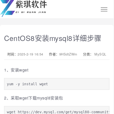
CentOS8安装mysql8详细步骤
时间：
2025-2-19 16:54
作者：
9HSdtZWm
分类：
MySQL
1、安装wget
yum -y install wget
2、采取wget下载mysql8安装包
wget https://dev.mysql.com/get/mysql80-community-