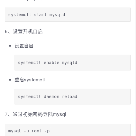
systemctl start mysqld
6、设置开机自启
设置自启
systemctl enable mysqld
重启systemctl
systemctl daemon-reload
7、通过初始密码登陆mysql
mysql -u root -p